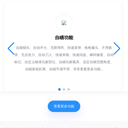
自瞄功能
自瞄锁头、自动开火、无限弹药、快速装弹、枪枪爆头、不用换
弹、无后坐力、自动刀人、快速奔跑、快速回血、瞬间修复、自动
标记、自定义瞄准玩家部位、自瞄玩家载具、设定自瞄范围角度、
自瞄射程距离、自瞄手感平滑、等等查看更多功能...
查看更多功能