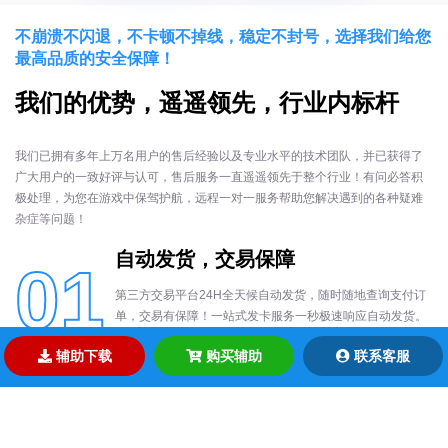
不崩溃不闪退，不卡顿不掉线，稳定不封号，选择我们给您
最高品质的安全保障！
我们的优势，遥遥领先，行业内标杆
我们已拥有多年上万名用户的售后经验以及专业水平的技术团队，并已获得了
广大用户的一致好评与认可，售后服务一直遥遥领先于整个行业！有问必答积
极处理，为您在游戏中保驾护航，远程一对一服务帮助您解决遇到的各种疑难
杂症等问题！
自动发货，交易保障
01
第三方交易平台24H全天候自动发货，随时随地查询支付订
单，交易有保障！一站式发卡服务一秒极速响应自动发货。
交易过程中对玩家每笔订单都认真对待，不丢单不黑单，省
辅助下载
购买辅助
联系客服
时省力省心！
功能强大，稳定更新
02
每款辅助产品都经内部开发团队人员亲自上线测试安全稳定