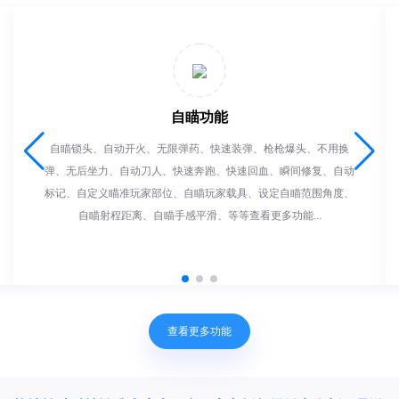
自瞄功能
自瞄锁头、自动开火、无限弹药、快速装弹、枪枪爆头、不用换
弹、无后坐力、自动刀人、快速奔跑、快速回血、瞬间修复、自动
标记、自定义瞄准玩家部位、自瞄玩家载具、设定自瞄范围角度、
自瞄射程距离、自瞄手感平滑、等等查看更多功能...
查看更多功能