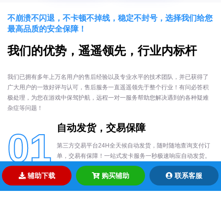
不崩溃不闪退，不卡顿不掉线，稳定不封号，选择我们给您
最高品质的安全保障！
我们的优势，遥遥领先，行业内标杆
我们已拥有多年上万名用户的售后经验以及专业水平的技术团队，并已获得了
广大用户的一致好评与认可，售后服务一直遥遥领先于整个行业！有问必答积
极处理，为您在游戏中保驾护航，远程一对一服务帮助您解决遇到的各种疑难
杂症等问题！
自动发货，交易保障
01
第三方交易平台24H全天候自动发货，随时随地查询支付订
单，交易有保障！一站式发卡服务一秒极速响应自动发货。
交易过程中对玩家每笔订单都认真对待，不丢单不黑单，省
辅助下载
购买辅助
联系客服
时省力省心！
功能强大，稳定更新
02
每款辅助产品都经内部开发团队人员亲自上线测试安全稳定