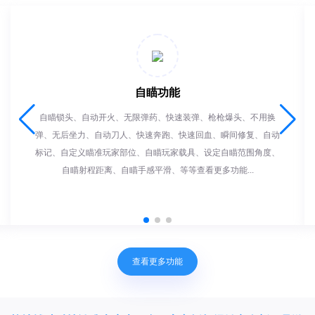
自瞄功能
自瞄锁头、自动开火、无限弹药、快速装弹、枪枪爆头、不用换
弹、无后坐力、自动刀人、快速奔跑、快速回血、瞬间修复、自动
标记、自定义瞄准玩家部位、自瞄玩家载具、设定自瞄范围角度、
自瞄射程距离、自瞄手感平滑、等等查看更多功能...
查看更多功能