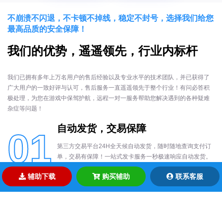
不崩溃不闪退，不卡顿不掉线，稳定不封号，选择我们给您
最高品质的安全保障！
我们的优势，遥遥领先，行业内标杆
我们已拥有多年上万名用户的售后经验以及专业水平的技术团队，并已获得了
广大用户的一致好评与认可，售后服务一直遥遥领先于整个行业！有问必答积
极处理，为您在游戏中保驾护航，远程一对一服务帮助您解决遇到的各种疑难
杂症等问题！
自动发货，交易保障
01
第三方交易平台24H全天候自动发货，随时随地查询支付订
单，交易有保障！一站式发卡服务一秒极速响应自动发货。
交易过程中对玩家每笔订单都认真对待，不丢单不黑单，省
辅助下载
购买辅助
联系客服
时省力省心！
功能强大，稳定更新
02
每款辅助产品都经内部开发团队人员亲自上线测试安全稳定