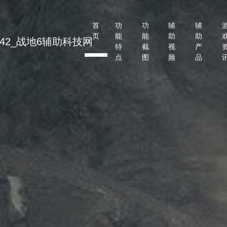
首
功
功
辅
辅
页
能
能
助
助
特
截
视
产
点
图
频
品