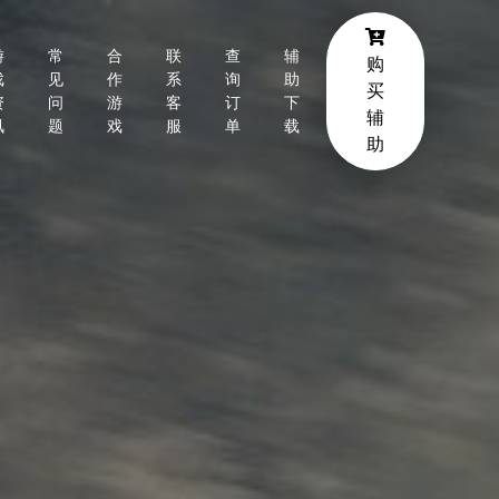
游
常
合
联
查
辅
购
戏
见
作
系
询
助
买
资
问
游
客
订
下
辅
讯
题
戏
服
单
载
助