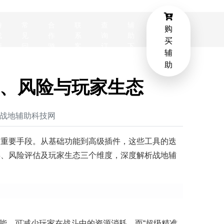
游
常
合
联
查
辅
购
戏
见
作
系
询
助
买
资
问
游
客
订
下
辅
讯
题
戏
服
单
载
助
、风险与玩家生态
编辑：战地辅助科技网
的重要手段。从基础功能到高级插件，这些工具的迭
类、风险评估及玩家生态三个维度，深度解析战地辅
功能，可减少玩家在战斗中的资源消耗，而“超级精准