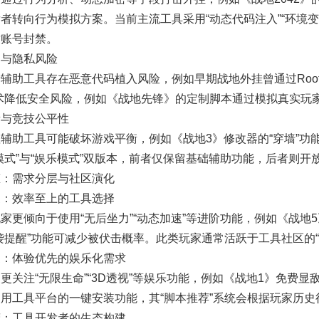
者转向行为模拟方案。当前主流工具采用“动态代码注入”“环境
致账号封禁。
洞与隐私风险
辅助工具存在恶意代码植入风险，例如早期战地外挂曾通过Root
术降低安全风险，例如《战地先锋》的定制脚本通过模拟真实玩
衡与竞技公平性
辅助工具可能破坏游戏平衡，例如《战地3》修改器的“穿墙”功
模式”与“娱乐模式”双版本，前者仅保留基础辅助功能，后者则
态：需求分层与社区演化
家：效率至上的工具选择
家更倾向于使用“无后坐力”“动态加速”等进阶功能，例如《战
袭提醒”功能可减少被伏击概率。此类玩家通常活跃于工具社区的
家：体验优先的娱乐化需求
更关注“无限生命”“3D透视”等娱乐功能，例如《战地1》免费
用工具平台的一键安装功能，其“脚本推荐”系统会根据玩家历史
营：工具开发者的生态构建