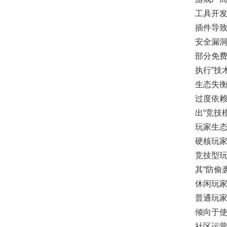
工具开发
插件导
安全漏
部分免费
执行”技
生态失
过度依赖
出“竞技
玩家生
硬核玩
竞技型玩
其“防偷
休闲玩
普通玩家
倾向于使
社区运