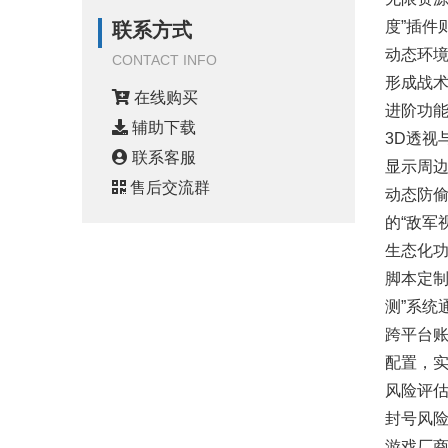
度”插件
联系方式
动态环境
CONTACT INFO
形成战
在线购买
进阶功
辅助下载
3D透视
联系客服
显示周边
售后交流群
动态防偷
的“敌军
生态化
脚本定制
测”系统
跨平台账
配置，
风险评
封号风
游戏厂商