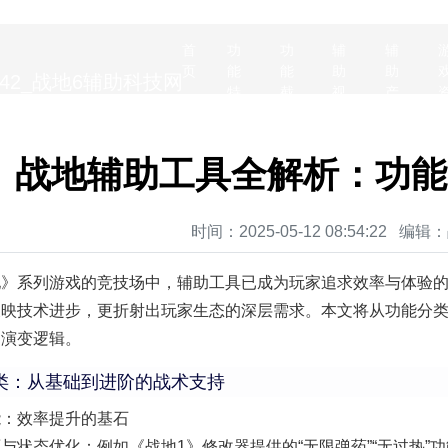
公告信息
首
功
功
辅
辅
页
能
能
助
助
NEWS
特
截
视
产
点
图
频
品
战地辅助工具全解析：功能
时间：2025-05-12 08:54:22 
地》系列游戏的竞技场中，辅助工具已成为玩家追求效率与体验
反映技术进步，更折射出玩家生态的深层需求。本文将从功能分
的演变逻辑。
类：从基础到进阶的战术支持
能：效率提升的基石
与状态优化：例如《战地1》修改器提供的“无限弹药”“无过热”