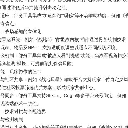
则通过降低后坐力提升射击稳定性。
适应：部分工具集成“加速奔跑”“瞬移”等移动辅助功能，例如《
术奇袭点。
能：战场感知的立体化
与雷达系统：例如《战地4》的“显敌内核”插件通过骨骼绘制技
玩家、物品及NPC，支持透明度调整以适应不同战场环境。
袭机制：部分工具集成“被敌人看到提醒”功能，当敌军视角切
视角检测”模块，可提前预判偷袭风险。
功能：玩家协作的纽带
与社区共享：例如《战地风暴》辅助平台支持玩家上传自定义脚
通过社区投票筛选优质方案，形成玩家共创生态。
号同步：部分工具支持Steam、Origin等多平台账号绑定，
实现跨端战术一致性。
估：技术对抗与合规边界
险与检测机制
通过行为分析、动态加密等手段打击外挂，例如《战地2042》